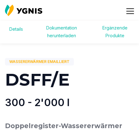
Dokumentation
Ergänzende
Details
Zurück zu Produkte
herunterladen
Produkte
Kontakt
WASSERERWÄRMER EMAILLIERT
DSFF/E
300 - 2'000 l
Doppelregister-Wassererwärmer