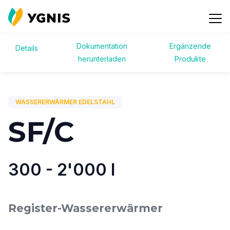
Dokumentation
Ergänzende
Details
Zurück zu Produkte
herunterladen
Produkte
Kontakt
WASSERERWÄRMER EDELSTAHL
SF/C
300 - 2'000 l
Register-Wassererwärmer